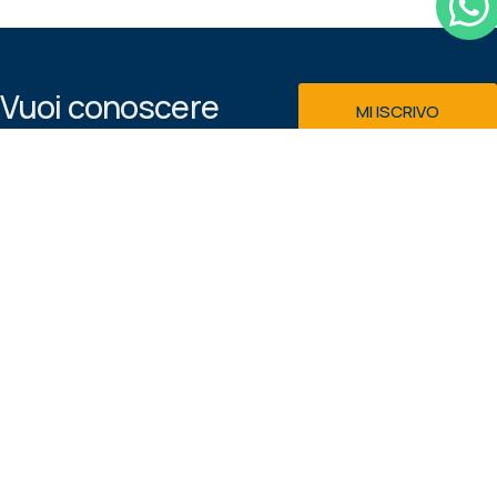
Vuoi conoscere
MI ISCRIVO
prima di tutti le
Email
macchine e le
offerte disponibili
GDPR
nel nostro
Acconsento al
showroom?
trattamento dei dati personali
secondo la
Privacy & Cookie
Iscrivi alla
Policy
newsletter!