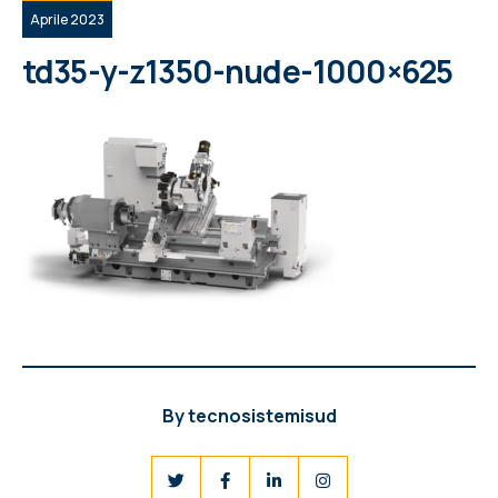
Aprile 2023
td35-y-z1350-nude-1000×625
By
tecnosistemisud