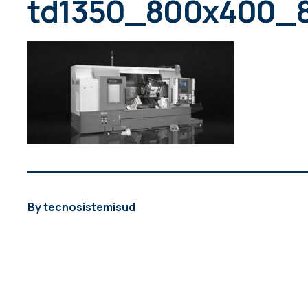
td1350_800x400_
By
tecnosistemisud