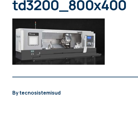
td3200_800x400
By
tecnosistemisud