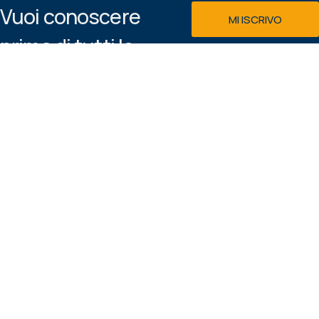
Vuoi conoscere
MI ISCRIVO
prima di tutti le
Email
macchine e le
offerte disponibili
GDPR
nel nostro
Acconsento al
showroom?
trattamento dei dati personali
secondo la
Privacy & Cookie
Iscrivi alla
Policy
newsletter!