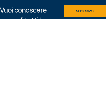
Vuoi conoscere
MI ISCRIVO
prima di tutti le
Email
macchine e le
offerte disponibili
GDPR
nel nostro
Acconsento al
showroom?
trattamento dei dati personali
secondo la
Privacy & Cookie
Iscrivi alla
Policy
newsletter!