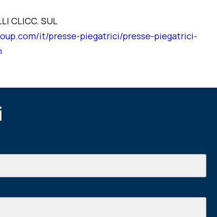
LI CLICC. SUL
roup.com/it/presse-piegatrici/presse-piegatrici-
m
i