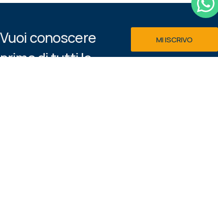
Vuoi conoscere
MI ISCRIVO
prima di tutti le
Email
macchine e le
offerte disponibili
GDPR
nel nostro
Acconsento al
showroom?
trattamento dei dati personali
secondo la
Privacy & Cookie
Iscrivi alla
Policy
newsletter!